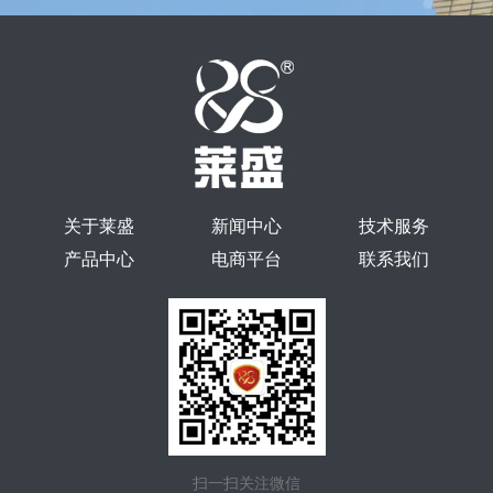
关于莱盛
新闻中心
技术服务
产品中心
电商平台
联系我们
扫一扫关注微信