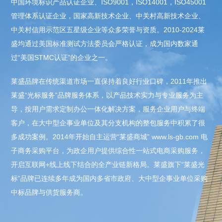
8
9
7
9
中国环境标识产品认证企业、ISO9001，ISO14001，ISO45001
管理体系认证企业，国家高新技术企业、中关村高新技术企业、
9
8
中关村信用示范区五星级企业等众多荣誉与资质。2010-2024莱
盛均通过美国标准测试方法委员会严格认证，成为国内数家通
9
过“美国STMC认证”的企业之一。
莱盛品牌在传统渠道市场一直保持着良好行业口碑，2011年推出
莱盛“光标服务”品牌服务体系，以产品技术实力与专业服务为主
导，按用户需求定制办公一体化解决方案，服务企业用户与终端
客户，在大中型企事业单位及其分支机构的整包服务中积累了很
多成功案例。2014年开始自主运营“莱盛商城” www.ls-gb.com 电
子商务采购平台，为政企用户提供综合性一站式电商采购服务，
开启互联网+线上线下结合的全产业链新格局。莱盛旗下“莱盛光
标”品牌已连续多年成为国内多省市政府、大中型企事业单位采购
中标品牌与供货服务商。