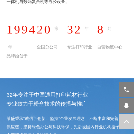
一体机与数码复合机等办公设备。
0
8
8
3
1
9
2
1
7
1
9
9
4
2
0
3
2
8
家
年
处
2
5
3
1
4
3
9
年
全国分公司
专注打印行业
自营物流中心
品牌始创于
3
6
4
2
5
4
4
7
5
3
6
5
5
8
6
4
7
6
32年专注于中国通用打印耗材行业
6
9
7
5
8
7
专业致力于粉盒技术的传播与推广
7
莱盛秉承“诚信、创新、坚持”企业发展理念，不断丰富和完善产品
8
6
9
8
供应链，坚持绿色办公与科技环保，先后被国内行业机构授予：