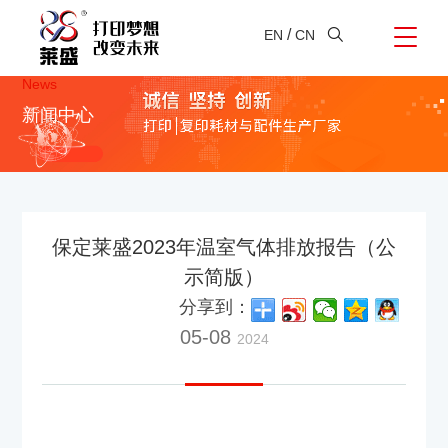
/
EN
CN
News
新闻中心
保定莱盛2023年温室气体排放报告（公
示简版）
分享到：
05-08
2024